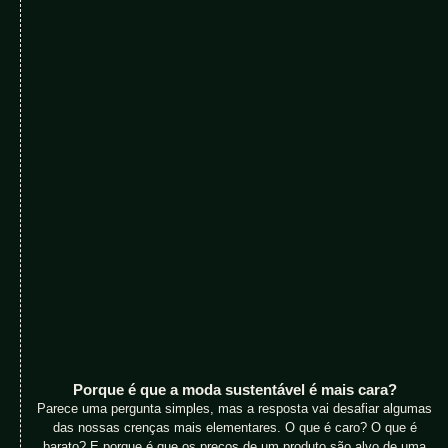
Porque é que a moda sustentável é mais cara?
Parece uma pergunta simples, mas a resposta vai desafiar algumas
das nossas crenças mais elementares. O que é caro? O que é
barato? E porque é que os preços de um produto são alvo de uma