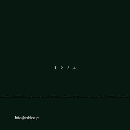
1
2
3
4
info@ethica.pt