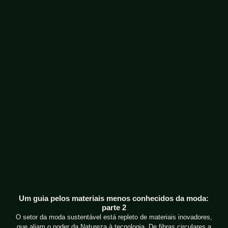
Um guia pelos materiais menos conhecidos da moda:
parte 2
O setor da moda sustentável está repleto de materiais inovadores,
que aliam o poder da Natureza à tecnologia. De fibras circulares a