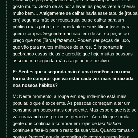
gosto muito. Gosto de as pôr a lavar, as peças vêm a cheirar
muito bem… Antigamente se calhar havia esse tabu de [roupa
em] segunda-mão ser roupa suja, ou se calhar para um
público mais pobre, e é importante desmistificar [isso] para
quem compra. Segunda-mão não tem de ser só peças ao
preço que nós [Tarda] fazemos. Podem ser peças de luxo,
que vão para muitos milhares de euros. É importante ir
quebrando essas ideias e acredito que hoje muitas pessoas
associem a segunda-mão a algo bom e positivo.
E: Sentes que a segunda-mão é uma tendência ou uma
forma de comprar que vai estar cada vez mais enraizada
nos nossos hábitos?
M: Neste momento, a roupa em segunda-mão está mais
popular, o que é excelente. As pessoas começam a ter um
consumo um pouco mais consciente. Mas espero que isto se
vá enraizando nas próximas gerações. Acredito que muita
gente que continua a comprar em lojas de
fast fashion
continue a fazê-lo para o resto da sua vida. Quando tomas o
gosto e [sentes] aquela adrenalina de entrares numa loja e