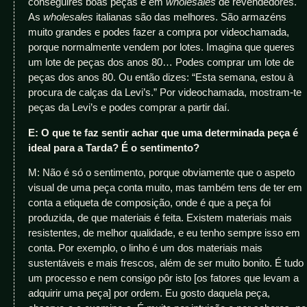
conseguires boas peças é em
wholesales
de revendedores.
As
wholesales
italianas são das melhores. São armazéns
muito grandes e podes fazer a compra por videochamada,
porque normalmente vendem por lotes. Imagina que queres
um lote de peças dos anos 80… Podes comprar um lote de
peças dos anos 80. Ou então dizes: “Esta semana, estou à
procura de calças da Levi’s.” Por videochamada, mostram-te
peças da Levi’s e podes comprar a partir daí.
E: O que te faz sentir achar que uma determinada peça é
ideal para a Tarda? É o sentimento?
M: Não é só o sentimento, porque obviamente que o aspeto
visual de uma peça conta muito, mas também tens de ter em
conta a etiqueta de composição, onde é que a peça foi
produzida, de que materiais é feita. Existem materiais mais
resistentes, de melhor qualidade, e eu tenho sempre isso em
conta. Por exemplo, o linho é um dos materiais mais
sustentáveis e mais frescos, além de ser muito bonito. É tudo
um processo e nem consigo pôr isto [os fatores que levam a
adquirir uma peça] por ordem. Eu gosto daquela peça,