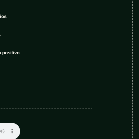
rios
s
 positivo