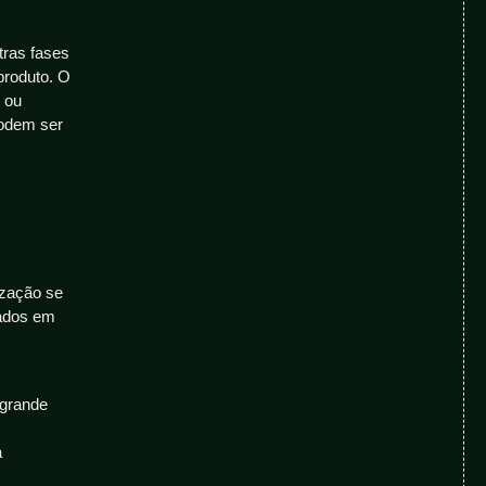
tras fases
produto. O
 ou
podem ser
ização se
eados em
 grande
a