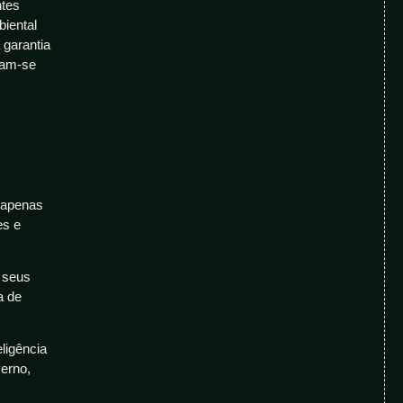
ntes
iental
 garantia
ram-se
a apenas
es e
 seus
a de
ligência
verno,