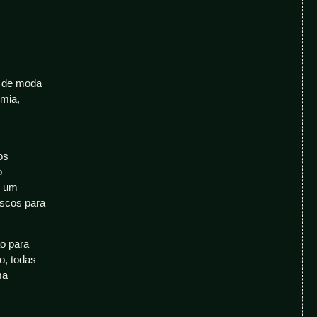
s de moda
omia,
os
o
m um
iscos para
ão para
o, todas
ma