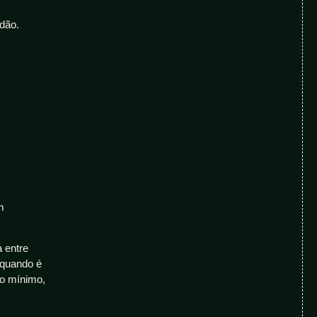
odão.
m
 entre
 quando é
no mínimo,