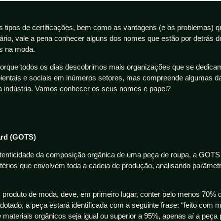
s tipos de certificações, bem como as vantagens (e os problemas) 
stuário, vale a pena conhecer alguns dos nomes que estão por detrás d
os na moda.
é porque todos os dias descobrimos mais organizações que se dedica
bientais e sociais em inúmeros setores, mas compreende algumas d
ta indústria. Vamos conhecer os seus nomes e papel?
ard (GOTS)
autenticidade da composição orgânica de uma peça de roupa, a GOTS
térios que envolvem toda a cadeia de produção, analisando parâmet
m produto de moda, deve, em primeiro lugar, conter pelo menos 70% d
dotado, a peça estará identificada com a seguinte frase: “feito com m
 materiais orgânicos seja igual ou superior a 95%, apenas aí a peça