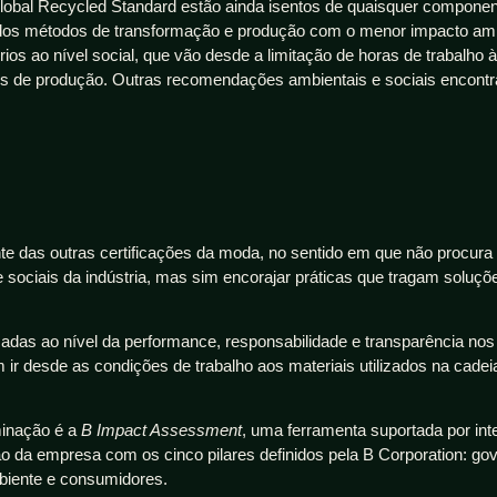
Global Recycled Standard estão ainda isentos de quaisquer compone
ados métodos de transformação e produção com o menor impacto amb
ios ao nível social, que vão desde a limitação de horas de trabalho à
is de produção. Outras recomendações ambientais e sociais encont
nte das outras certificações da moda, no sentido em que não procur
e sociais da indústria, mas sim encorajar práticas que tragam soluçõ
das ao nível da performance, responsabilidade e transparência nos
ir desde as condições de trabalho aos materiais utilizados na cadei
minação é a
B Impact Assessment
, uma ferramenta suportada por inte
ação da empresa com os cinco pilares definidos pela B Corporation: go
biente e consumidores.