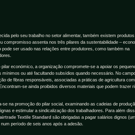
ida pelo seu trabalho no setor alimentar, também existem produto
seu compromisso assenta nos três pilares da sustentabilidade – econ
lo pode ser usado nas relações entre produtores, como também na
dores.
o pilar económico, a organização compromete-se a apoiar os pequen
s mínimos ou até facultando subsídios quando necessário. No camp
ção de fibras responsáveis, associadas a práticas de agricultura co
Encontram-se ainda proibidos diversos materiais que podem trazer r
ia-se na promoção do pilar social, examinando as cadeias de produç
dignas e estimular a sindicalização dos trabalhadores. Para além diss
airtrade Textile Standard
são obrigadas a pagar salários dignos (u
) num período de seis anos após a adesão.