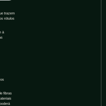
que trazem
os rótulos
m à
as
ros
e fibras
ateriais
 poderá